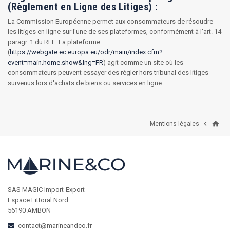
(Règlement en Ligne des Litiges) :
La Commission Européenne permet aux consommateurs de résoudre
les litiges en ligne sur l'une de ses plateformes, conformément à l'art. 14
paragr. 1 du RLL. La plateforme
(
https://webgate.ec.europa.eu/odr/main/index.cfm?
event=main.home.show&lng=FR
) agit comme un site où les
consommateurs peuvent essayer des régler hors tribunal des litiges
survenus lors d'achats de biens ou services en ligne.
home

Mentions légales
SAS MAGIC Import-Export
Espace Littoral Nord
56190 AMBON
contact@marineandco.fr