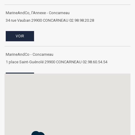
MarineAndCo, l'Annexe - Concarneau
34 rue Vauban 29900 CONCARNEAU 02.98.98.20.28
VOIR
MarineAndCo - Concarneau
1 place Saint-Guénolé 29900 CONCARNEAU 02.98.60.54.54
VOIR
MarineAndCo - St Gilles Croix de Vie
9 rue du Général de Gaulle 85800 SAINT GILLES CROIX DE VIE
02.51.35.46.53
VOIR