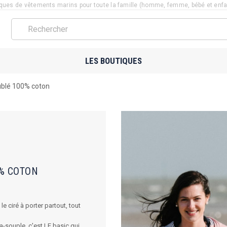
ues de vêtements marins pour toute la famille (homme, femme, bébé et enfant
LES BOUTIQUES
ublé 100% coton
0% COTON
 ciré à porter partout, tout
ra-souple, c'est LE basic qui