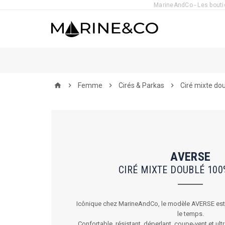
MarineAndCo - Les boutiq

Femme

Cirés & Parkas

Ciré mixte do
home
AVERSE
CIRÉ MIXTE DOUBLÉ 10
Icônique chez MarineAndCo, le modèle AVERSE est le
le temps.
Confortable, résistant, déperlant, coupe-vent et ult